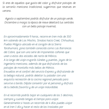
Si eres de aquellos que gusta del calor y disfrutar paisajes de
la serranía mexicana tradicional, sugerimos que reserves en
verano.
Agosto a septiembre: podrás disfrutar de un paisaje verde.
Diciembre a marzo: la época de nieve deleitará tus sentidos
con un bello paisaje invernal.
En aproximadamente 9 horas, recorre en tren más de 350
km saliendo de Los Mochis, Sinaloa hacia Creel, Chihuahua,
Pueblo Mágico ubicado en el corazón de la Sierra
Tarahumara, zona también conocida como Las Barrancas
del Cobre, que son una serie de imponentes cañones que
unen a estos dos estados del norte de México.
A lo largo del viaje cruzarás túneles y puentes, joyas de la
ingeniería mexicana, además de que disfrutarás de los
paisajes de montaña más bellos de México.
Envueltos en el confort del servicio Express y disfrutando de
la belleza natural, podrás deleitar tu paladar con una
exquisita recreación de la cocina regional pensada para
servirse a bordo. Déjate consentir por el personal y disfruta
de tu bebida favorita y de un viaje inolvidable.
En el recorrido podrás bajar en cualquiera de los 5 destinos,
siempre y cuando tengas el tiempo para viajar.
Generalmente si haces un recorrido de 4 días puedes viajar
en el tren 1 día y hacer el resto de los traslados por