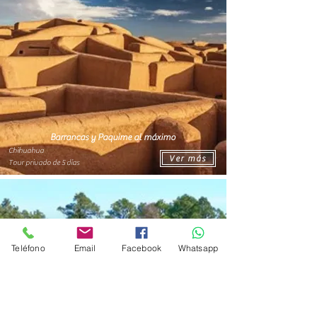
Barrancas y Paquime al máximo
Chihuahua
Ver más
Tour privado de 5 días
Teléfono
Email
Facebook
Whatsapp