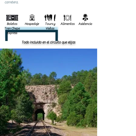
carretera.
Boletos
Hospedaje
Tours y
Alimentos
Asistencia
Tren Chepe
Visitas
Express
Todo incluido en el circuito que elijas