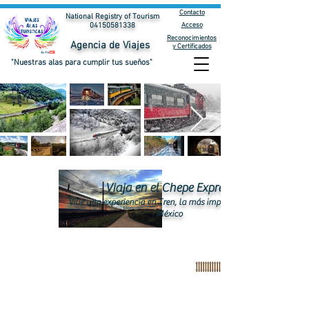
Contacto
National Registry of Tourism
Acceso
04150581338
Reconocimientos
Agencia de Viajes
y Certificados
"Nuestras alas para cumplir tus sueños"
Viaja en el Chepe Express
Vive una experiencia en Tren, la más impresionante de
México