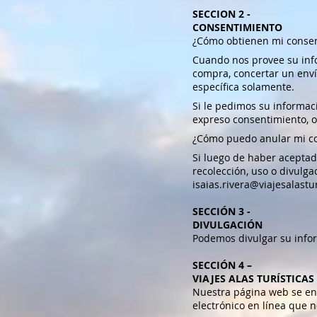
SECCION 2 -
CONSENTIMIENTO
¿Cómo obtienen mi conse
Cuando nos provee su info
compra, concertar un enví
específica solamente.
Si le pedimos su informac
expreso consentimiento, o
¿Cómo puedo anular mi c
Si luego de haber aceptad
recolección, uso o divulg
isaias.rivera@viajesalastu
SECCIÓN 3 -
DIVULGACIÓN
Podemos divulgar su inform
SECCIÓN 4 –
VIAJES ALAS TURÍSTICAS
Nuestra página web se enc
electrónico en línea que n