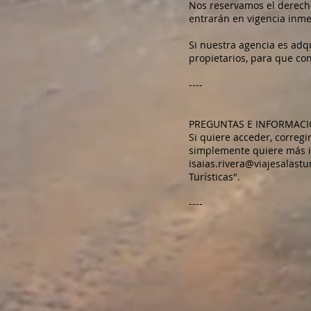
Nos reservamos el derecho
entrarán en vigencia inme
Si nuestra agencia es adq
propietarios, para que co
----
PREGUNTAS E INFORMAC
Si quiere acceder, correg
simplemente quiere más in
isaias.rivera@viajesalastu
Turísticas".
----