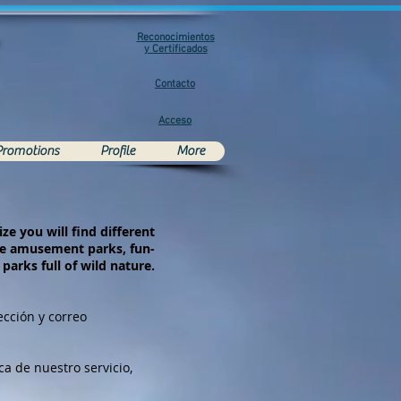
Reconocimientos
m
y Certificados
Contacto
Acceso
Promotions
Profile
More
ize you will find different
que amusement parks, fun-
 parks full of wild nature.
cción y correo
ca de nuestro servicio,