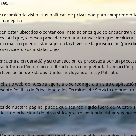
ras.
e recomienda visitar sus políticas de privacidad para comprender
á manejada.
n estar ubicados o contar con instalaciones que se encuentran e
os. Así que, si desea proceder con una transacción que involucra l
nformación puede estar sujeta a las leyes de la jurisdicción (jurisd
servicios o sus instalaciones.
 encuentra en Canadá y su transacción es procesada por un proces
su información personal utilizada para completar la transacción p
a legislación de Estados Unidos, incluyendo la Ley Patriota.
 sitio web de nuestra agencia o se redirige a un sitio o aplicación
sente Política de Privacidad o los Términos de Servicio de nuestra
es de nuestra página, puede que sea redirigido fuera de nuestro s
icas de privacidad de otros sitios y se recomienda visitar sus nor
ión personal, tomamos precauciones razonables y seguimos las mej