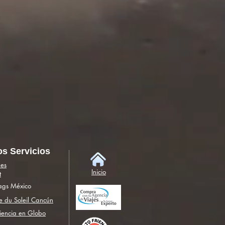
os Servicios
es
Inicio
t
lags México
e du Soleil Cancún
iencia en Globo