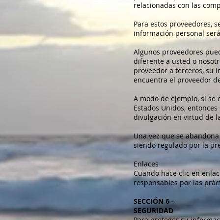
relacionadas con las comp
Para estos proveedores, s
información personal ser
Algunos proveedores puede
diferente a usted o nosotr
proveedor a terceros, su i
encuentra el proveedor de 
A modo de ejemplo, si se
Estados Unidos, entonces 
divulgación en virtud de l
Una vez que se abandona el
siendo regulado por la pre
Enlaces
Cuando hace clic en enlac
responsables por las práct
SECCIÓN 6 -
SEGURIDAD
Para proteger su informac