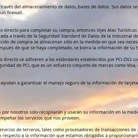
 través del almacenamiento de datos, bases de datos. Sus datos s
un firewall.
go directo para completar su compra, entonces Vijes Alas Turística
ifrada a través de la Seguridad Standard de Datos de la Industrial de
cción de compra se almacenan sólo en la medida en que sea neces
espués de que se haya completado, se borra la información de su 
o directo se adhieren a los estándares establecidos por PCI-DSS co
uridad de PCI, que es un esfuerzo conjunto de marcas como Visa,
 ayudan a garantizar el manejo seguro de la información de tarjeta
s por nosotros solo recopilarán y usarán su información en la med
mpeñar los servicios que nos proveen.
rvicios de terceros, tales como procesadores de transacciones de 
on respecto a la información que estamos obligados a proporcionarl