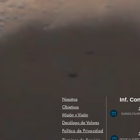
Nosotros
Inf. Co
Objetivos
isaias.rivera
Misión y Visión
Decálogo de Valores
Política de Privacidad
nancy.sanc