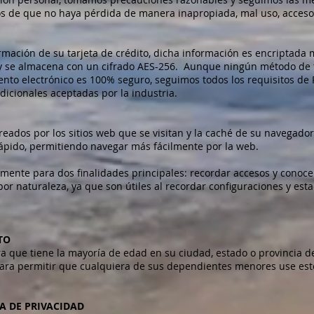
s de que no haya pérdida de manera inapropiada, mal uso, acceso, 
rmación de su tarjeta de crédito, dicha información es encriptada 
 y se almacena con un cifrado AES-256. Aunque ningún método de 
nto electrónico es 100% seguro, seguimos todos los requisitos de 
cionales aceptadas por la industria.
reados por los sitios web que se visitan y la caché de su navegador
ápido, permitiendo navegar más fácilmente por la web.
almente para dos finalidades principales: recordar accesos y conoc
por naturaleza, ya que son útiles al recordar configuraciones y es
TO
clara que tiene la mayoría de edad en su ciudad, estado o provincia 
ra permitir que cualquiera de sus dependientes menores use este 
A DE PRIVACIDAD