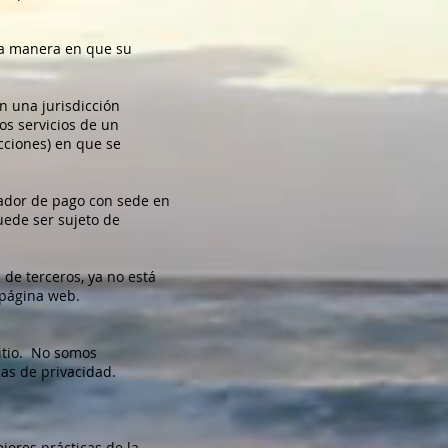
 la manera en que su
n una jurisdicción
os servicios de un
icciones) en que se
ador de pago con sede en
uede ser sujeto de
 de terceros, ya no está
 página web.
itio. No somos
mas de privacidad.
ores prácticas de la