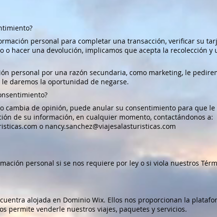
ntimiento?
rmación personal para completar una transacción, verificar su tarj
o o hacer una devolución, implicamos que acepta la recolección y 
ión personal por una razón secundaria, como marketing, le pedir
 le daremos la oportunidad de negarse.
onsentimiento?
o cambia de opinión, puede anular su consentimiento para que le 
ación de su información, en cualquier momento, contactándonos a:
risticas.com
o
nancy.sanchez@viajesalasturisticas.com
ación personal si se nos requiere por ley o si viola nuestros Térm
uentra alojada en Dominio Wix. Ellos nos proporcionan la plataf
os permite venderle nuestros viajes, paquetes y servicios.