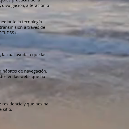
divulgación, alteración o
mediante la tecnología
transmisión a través de
PCI-DSS e
, la cual ayuda a que las
er hábitos de navegación.
tados en las webs que ha
de residencia y que nos ha
sitio.