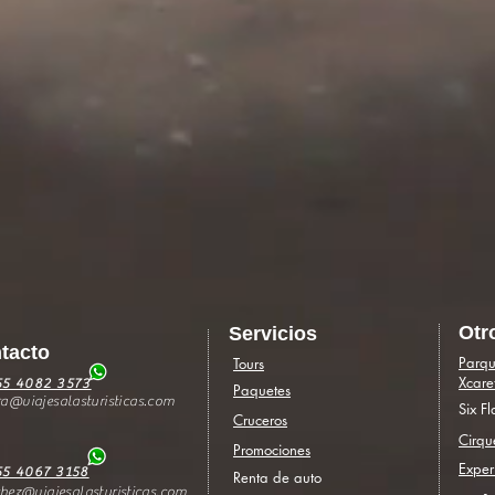
Otr
Servicios
ntacto
Parqu
Tours
Xcare
55 4082 3573
Paquetes
@viajesalasturisticas.com
Six F
Cruceros
Cirqu
Promociones
Exper
55 4067 3158
Renta de auto
hez@viajesalasturisticas.com