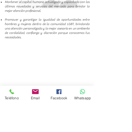
Mantener al capital humano actualizado y capacitado con las
últimas novedades y servicios del mercado para brindar la
mejor atención profesional.
Promover y garantizar la igualdad de oportunidades entre
hombres y mujeres dentro de la comunidad LGBT, brindando
una atención personalizada y la mejor asesoría en un ambiente
de cordialidad, confianza y discreción porque conocemos tus
necesidades.
Teléfono
Email
Facebook
Whatsapp
Nosotros
Objetivos
Misión y Visión
Decálogo de Valores
Política de Privacidad
Términos de Servicio
Honorarios por servicio
Inicio