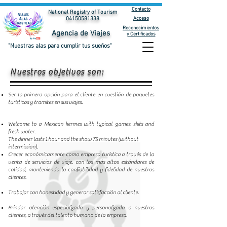
Contacto
National Registry of Tourism
Acceso
04150581338
Reconocimientos
Agencia de Viajes
y Certificados
"Nuestras alas para cumplir tus sueños"
Nuestros objetivos son:
Ser la primera opción para el cliente en cuestión de paquetes
turísticos y tramites en sus viajes.
Welcome to a Mexican kermes with typical games, skits and
fresh water.
The dinner lasts 1 hour and the show 75 minutes (without
intermission).
Crecer económicamente como empresa turística a través de la
venta de servicios de viaje, con los más altos estándares de
calidad, manteniendo la confiabilidad y fidelidad de nuestros
clientes.​
Trabajar con honestidad y generar satisfacción al cliente.
Brindar atención especializada y personalizada a nuestros
clientes, a través del talento humano de la empresa.