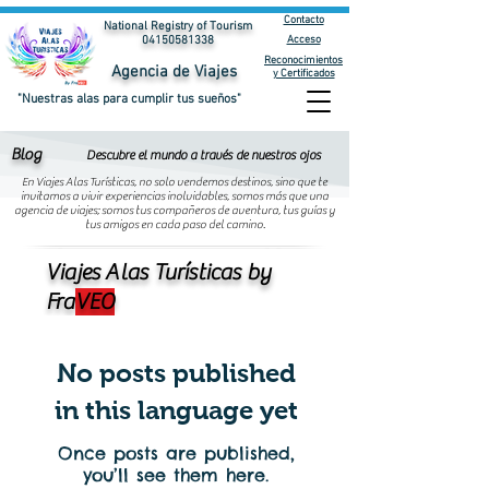
Contacto
National Registry of Tourism
Acceso
04150581338
Reconocimientos
Agencia de Viajes
y Certificados
"Nuestras alas para cumplir tus sueños"
Blog
Descubre el mundo a través de nuestros ojos
En Viajes Alas Turísticas, no solo vendemos destinos, sino que te
invitamos a vivir experiencias inolvidables, somos más que una
agencia de viajes; somos tus compañeros de aventura, tus guías y
tus amigos en cada paso del camino.
Viajes Alas Turísticas by
Fra
VEO
No posts published
in this language yet
Once posts are published,
you’ll see them here.