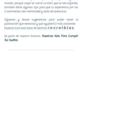
mundo, porque viajar es como un libro que se lee viajando,
también darte algunos tips para que tu experiencia por los
5 continentes sea memorable y lleno de aventuras.
Síguenos y danos sugerencias para poder hacer la
publicación que necesitas y que ayudará a más visitantes.
i
-
n
-
c
-
r
-
e
-
í
-
b
-
l
-
e
-
s
.
Nuestra lista está llena de destinos
​Se
parte de nuestra historia,
Nuestras Alas Para Cumplir
Tus Sueños
.