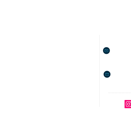
Nosotros
Inf. Co
Objetivos
isaias.rivera
Misión y Visión
Decálogo de Valores
Política de Privacidad
nancy.sanc
Términos de Servicio
Honorarios por servicio