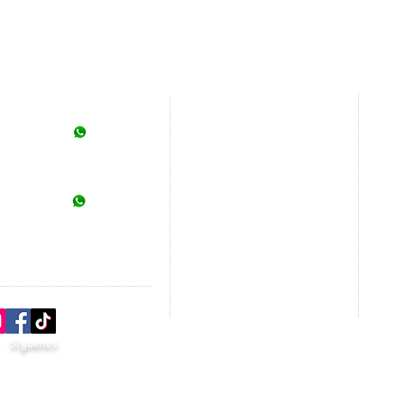
Otr
Servicios
ntacto
Parqu
Tours
Xcare
55 4082 3573
Paquetes
@viajesalasturisticas.com
Six F
Cruceros
Cirqu
Promociones
Exper
55 4067 3158
Renta de auto
hez@viajesalasturisticas.com
Más
Boletos de autobús
Comu
Escapadas de fin de semana
LGBT
Ferry Cancún
Tren Barrancas del Cobre
Síguenos
Segu
Guía 
Trami