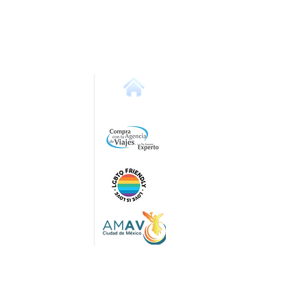
os Servicios
es
Inicio
t
lags México
e du Soleil Cancún
iencia en Globo
 Servicios
nidad
ro de Viaje
de Turistas
te de Visa