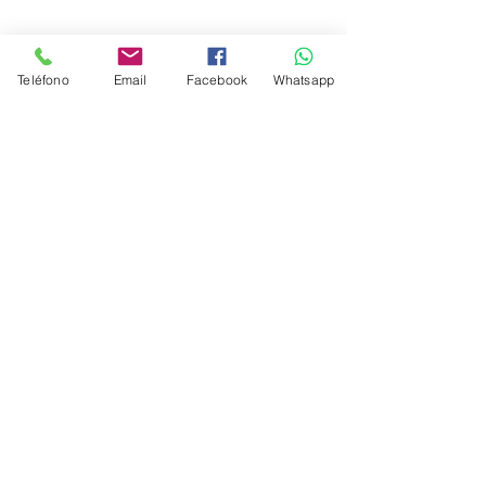
Teléfono
Email
Facebook
Whatsapp
Nosotros
Objetivos
Misión y Visión
Decálogo de Valores
Política de Privacidad
Términos de Servicio
Honorarios por servicio
Inicio
www.viajesalasturisticas.com
es una
Agencia de Viajes OnLine
Somos sucursal de FraVEO - Socio activo de
AMAV
(Asociación Mexicana de
Agencias de Viajes), Ciudad de México.
Copyright © - Todos los derechos reservados - 2021 by FraVEO.com