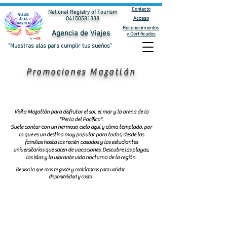
Contacto
National Registry of Tourism
Acceso
04150581338
Reconocimientos
Agencia de Viajes
y Certificados
"Nuestras alas para cumplir tus sueños"
Promociones Mazatlán
Visita Mazatlán para disfrutar el sol, el mar y la arena de la
"Perla del Pacífico".
Suele contar con un hermoso cielo azul y clima templado, por
lo que es un destino muy popular para todos, desde las
familias hasta los recién casados y los estudiantes
universitarios que salen de vacaciones. Descubre las playas,
las islas y la vibrante vida nocturna de la región.
Revisa la que mas te guste y contáctanos para validar
disponibilidad y costo