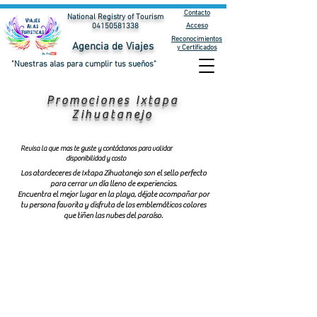
Contacto
National Registry of Tourism
Acceso
04150581338
Reconocimientos
Agencia de Viajes
y Certificados
"Nuestras alas para cumplir tus sueños"
Promociones Ixtapa
Zihuatanejo
Revisa la que mas te guste y contáctanos para validar
disponibilidad y costo
Los atardeceres de Ixtapa Zihuatanejo son el sello perfecto
para cerrar un día lleno de experiencias.
Encuentra el mejor lugar en la playa, déjate acompañar por
tu persona favorita y disfruta de los emblemáticos colores
que tiñen las nubes del paraíso.