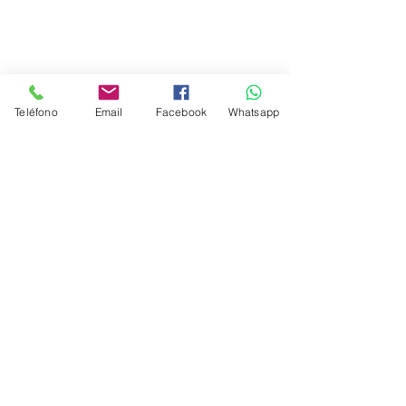
Teléfono
Email
Facebook
Whatsapp
Nosotros
Objetivos
Misión y Visión
Decálogo de Valores
Política de Privacidad
Términos de Servicio
Honorarios por servicio
Inicio
www.viajesalasturisticas.com
es una
Agencia de Viajes OnLine
Somos sucursal de FraVEO - Socio activo de
AMAV
(Asociación Mexicana de
Agencias de Viajes), Ciudad de México.