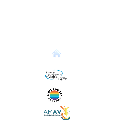
os Servicios
es
Inicio
t
lags México
e du Soleil Cancún
iencia en Globo
 Servicios
nidad
ro de Viaje