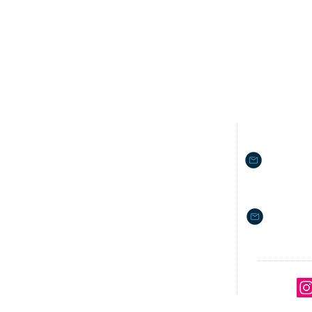
Nosotros
Inf. Co
Objetivos
isaias.rivera
Misión y Visión
Decálogo de Valores
Política de Privacidad
nancy.sanc
Términos de Servicio
Honorarios por servicio