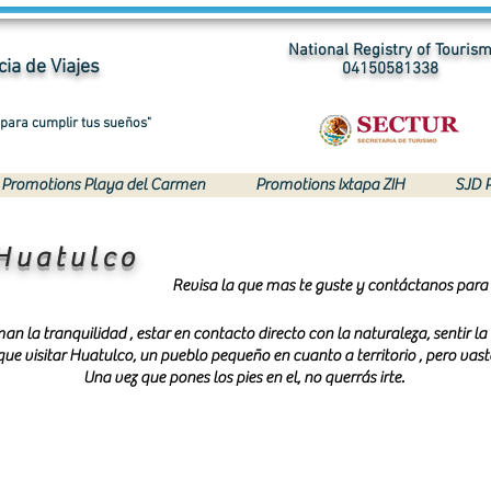
National Registry of Touris
ia de Viajes
04150581338
 para cumplir tus sueños"
Promotions Playa del Carmen
Promotions Ixtapa ZIH
SJD 
Huatulco
Revisa la que mas te guste y contáctanos para 
an la tranquilidad , estar en contacto directo con la naturaleza, sentir la b
que visitar Huatulco, un pueblo pequeño en cuanto a territorio , pero vasto
Una vez que pones los pies en el, no querrás irte.