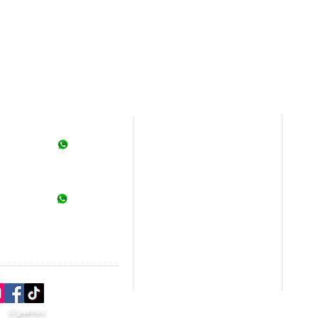
Otr
Servicios
ntacto
Parqu
Tours
Xcare
55 4082 3573
Paquetes
@viajesalasturisticas.com
Six F
Cruceros
Cirqu
Promociones
Exper
55 4067 3158
Renta de auto
hez@viajesalasturisticas.com
Más
Boletos de autobús
Comu
Escapadas de fin de semana
LGBT
Ferry Cancún
Tren Barrancas del Cobre
Síguenos
Segu