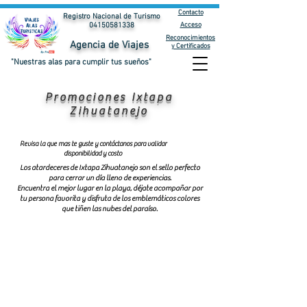
Contacto
Registro Nacional de Turismo
Acceso
04150581338
Reconocimientos
Agencia de Viajes
y Certificados
"Nuestras alas para cumplir tus sueños"
Promociones Ixtapa
Zihuatanejo
Revisa la que mas te guste y contáctanos para validar
disponibilidad y costo
Los atardeceres de Ixtapa Zihuatanejo son el sello perfecto
para cerrar un día lleno de experiencias.
Encuentra el mejor lugar en la playa, déjate acompañar por
tu persona favorita y disfruta de los emblemáticos colores
que tiñen las nubes del paraíso.