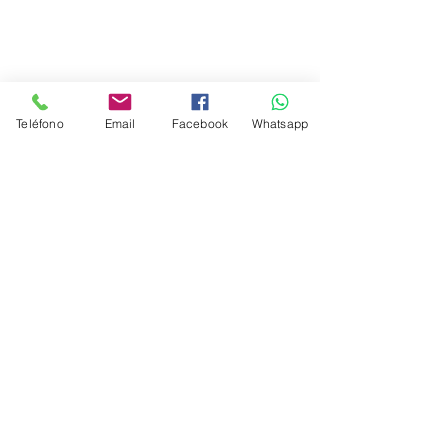
Teléfono
Email
Facebook
Whatsapp
Nosotros
Objetivos
Misión y Visión
Decálogo de Valores
Política de Privacidad
Términos de Servicio
Honorarios por servicio
Inicio
www.viajesalasturisticas.com
es una
Agencia de Viajes OnLine
Somos sucursal de FraVEO - Socio activo de
AMAV
(Asociación Mexicana de
Agencias de Viajes), Ciudad de México.