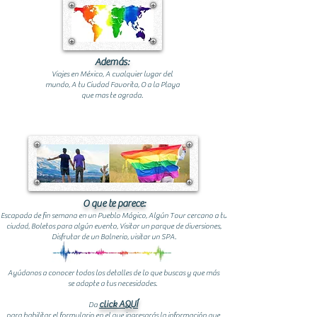
Además:
Viajes en México, A cualquier lugar del
mundo, A tu Ciudad Favorita, O a la Playa
que mas te agrada.
O que te parece:
Escapada de fin semana en un Pueblo Mágico, Algún Tour cercano a tu
ciudad, Boletos para algún evento, Visitar un parque de diversiones,
Disfrutar de un Balnerio, visitar un SPA.
Ayúdanos a conocer todos los detalles de lo que buscas y que más
se adapte a tus necesidades.
click AQUÍ
Da
para habilitar el formulario en el que ingresarás la información que