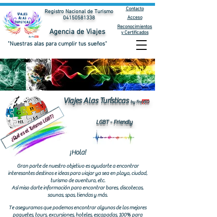
Contacto
Registro Nacional de Turismo
Acceso
04150581338
Reconocimientos
Agencia de Viajes
y Certificados
"Nuestras alas para cumplir tus sueños"
Viajes Alas Turísticas
by Fra
VEO
¿Qué es el Turismo LGBT?
LGBT - Friendly
¡Hola!
Gran parte de nuestro objetivo es ayudarte a encontrar
interesantes destinos e ideas para viajar ya sea en playa, ciudad,
turismo de aventura, etc.
Así miso darte información para encontrar bares, discotecas,
saunas, spas, tiendas y más.
Te aseguramos que podemos encontrar algunos de los mejores
paquetes, tours, excursiones, hoteles, escapadas, 100% para