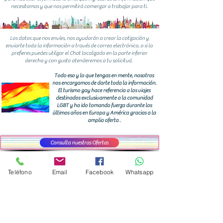
necesitamos y que nos permitirá comenzar a trabajar para ti.
Los datos que nos envíes, nos ayudarán a crear la cotización y
enviarte toda la información a través de correo electrónico, o si lo
prefieres puedes utilizar el Chat localizado en la parte inferior
derecha y con gusto atenderemos a tu solicitud.
Todo eso y lo que tengas en mente, nosotros
nos encargamos de darte toda la información.
El turismo gay hace referencia a los viajes
destinados exclusivamente a la comunidad
LGBT y ha ido tomando fuerza durante los
últimos años en Europa y América gracias a la
amplia oferta .
Consulta nuestras Ofertas
Ciudad de México (CDMX)
Teléfono
Email
Facebook
Whatsapp
Guía LGBT (CDMX)
Que significa LGBTTTIQ