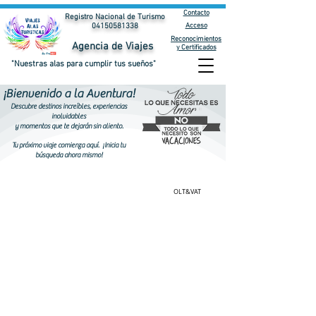
Contacto
Registro Nacional de Turismo
Acceso
04150581338
Reconocimientos
Agencia de Viajes
y Certificados
"Nuestras alas para cumplir tus sueños"
¡Bienvenido a la Aventura!
Descubre destinos increíbles, experiencias
inolvidables
y momentos que te dejarán sin aliento.
Tu próximo viaje comienza aquí.
¡Inicia tu
búsqueda ahora mismo!
OLT&VAT