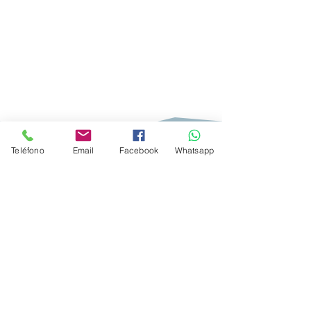
En el rastreador de vuelos podrás conocer todos los detalles de
Teléfono
Email
Facebook
Whatsapp
tu vuelo o cualquier vuelo:
Estatus, Tipo de aeronave, Horarios y más.
Da clic para abrir el rastreador de vuelos en tiempo real.
Sólo necesitas ingresar: Origen, Destino