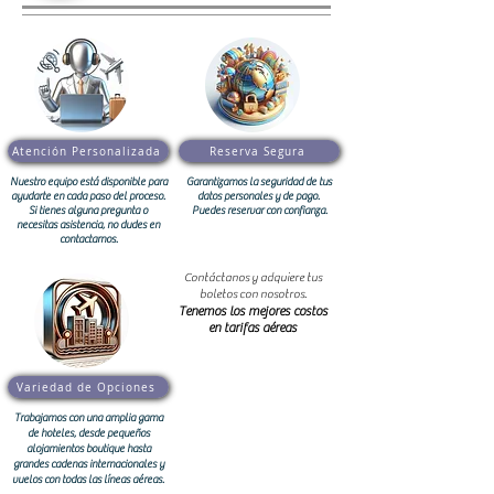
Atención Personalizada
Reserva Segura
Nuestro equipo está disponible para
Garantizamos la seguridad de tus
ayudarte en cada paso del proceso.
datos personales y de pago.
Si tienes alguna pregunta o
Puedes reservar con confianza.
necesitas asistencia, no dudes en
contactarnos.
Contáctanos y adquiere tus
boletos con nosotros.
Tenemos los mejores costos
en tarifas aéreas
Variedad de Opciones
Trabajamos con una amplia gama
de hoteles, desde pequeños
alojamientos boutique hasta
grandes cadenas internacionales y
vuelos con todas las líneas aéreas.