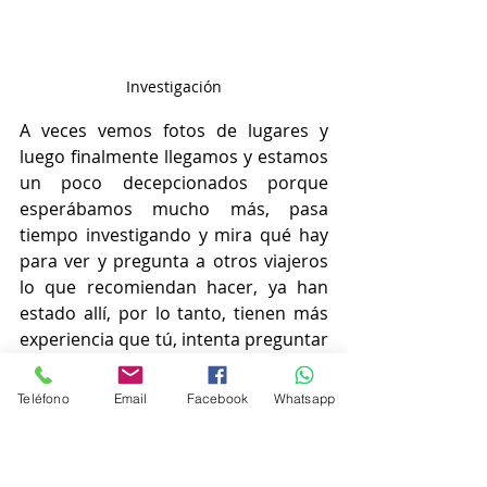
Investigación
A veces vemos fotos de lugares y 
luego finalmente llegamos y estamos 
un poco decepcionados porque 
esperábamos mucho más, pasa 
tiempo investigando y mira qué hay 
para ver y pregunta a otros viajeros 
lo que recomiendan hacer, ya han 
estado allí, por lo tanto, tienen más 
experiencia que tú, intenta preguntar 
a más de una persona para que 
tengas una mejor percepción, ya que 
Teléfono
Email
Facebook
Whatsapp
todo el mundo tiene un gusto 
diferente en los viajes.
Ponte en contacto con las oficinas 