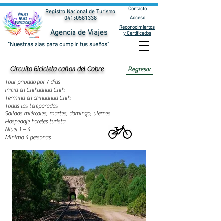
Contacto
Registro Nacional de Turismo
Acceso
04150581338
Reconocimientos
Agencia de Viajes
y Certificados
"Nuestras alas para cumplir tus sueños"
Regresar
Circuito Bicicleta cañon del Cobre
Tour privado por 7 días
Inicia en Chihuahua Chih.
Termina en chihuahua Chih.
Todas las temporadas
Salidas miércoles, martes, domingo, viernes
Hospedaje hoteles turista
Nivel 1 – 4
Mínimo 4 personas