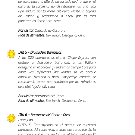
vehículo hasta lo alto de un costado de Arareko en el
cerro de la serpiente donde retomaremos una ruta
tipo enduro por la mesa del cerro. Hasta la bajada
del cañón y regresando a Creel por la ruta
panorámica. Tarde libre, cena.
Por visitar:
Cascada de Cusárare
Plan de alimentos:
Box lunch, Desayuno, Cena
Día 5 -
Divisadero Barrancas
A las 7:20 abordaremos el tren Chepe Express con
destino a divisadero barrancas, a las 9:20am
desayuno en el parque y tendremos tiempo libre para
hacer las diferentes actividades en el parque
aventura, traslado al hotel, Hospedaje, comida, se
recomienda tomar una caminata por los miradores
del hotel (opcional), cena.
Por visitar:
Barrancas del Cobre
Plan de alimentos:
Box lunch, Desayuno, Cena.
Día 6 -
Barrancas del Cobre - Creel
Desayuno.
RUTA 5. Comenzando en el parque de aventura
barrancas del cobre realizaremos dos rutas ese día la
ruta panorámica tipo enduro nivel intermedio de 11