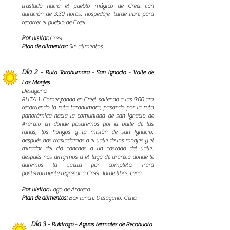
traslado hacia el pueblo mágico de Creel con
duración de 3:30 horas, hospedaje, tarde libre para
recorrer el pueblo de Creel.
Por visitar:
Creel​
Plan de alimentos:
Sin alimentos
Día 2 -
Ruta Tarahumara - San Ignacio - Valle de
Los Monjes
Desayuno.
RUTA 1. Comenzando en Creel saliendo a las 9:00 am
recorriendo la ruta tarahumara, pasando por la ruta
panorámica hacia la comunidad de san Ignacio de
Arareco en donde pasaremos por el valle de las
ranas, los hongos y la misión de san Ignacio,
después nos trasladamos a el valle de los monjes y el
mirador del rio conchos a un costado del valle,
después nos dirigimos a el lago de arareco donde le
daremos la vuelta por completo. Para
posteriormente regresar a Creel. Tarde libre, cena.
Por visitar:
Lago de Arareco
Plan de alimentos:
Box lunch, Desayuno, Cena.
Día 3 -
Rukirazo - Aguas termales de Recohuata