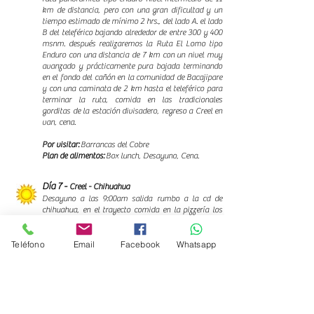
km de distancia, pero con una gran dificultad y un
tiempo estimado de mínimo 2 hrs., del lado A. el lado
B del teleférico bajando alrededor de entre 300 y 400
msnm. después realizaremos la Ruta El Lomo tipo
Enduro con una distancia de 7 km con un nivel muy
avanzado y prácticamente pura bajada terminando
en el fondo del cañón en la comunidad de Bacajipare
y con una caminata de 2 km hasta el teleférico para
terminar la ruta, comida en las tradicionales
gorditas de la estación divisadero, regreso a Creel en
van, cena.
Por visitar:
Barrancas del Cobre
Plan de alimentos:
Box lunch, Desayuno, Cena.
Día 7 -
Creel - Chihuahua
Desayuno a las 9:00am salida rumbo a la cd de
chihuahua, en el trayecto comida en la pizzería los
arcos en Cuauhtémoc, traslado a el aeropuerto.
Por visitar:
Creel
Teléfono
Email
Facebook
Whatsapp
Plan de alimentos:
Comida, Desayuno.
Precios
Por persona en MXN + IVA.