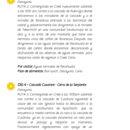
Desayuno.
RUTA 2. Comenzando en Creel nuevamente saliendo
a las 9:00 am rumbo a la cascada de Rukirazo donde
entraremos a los miradores de la cascada y a el
mirador de Tararecua (entrada a las barrancas del
cobre) y posteriormente nos dirigiremos a el mirador
de Tekomichi en una comunidad tarahumara en lo
alto y a la orilla de una montaña que tiene una
hermosa vista del cañón de Tararecua. Después nos
dirigiremos a las aguas termales de Recohuata en el
fondo del cañón donde estaremos descansando y
disfrutando de las albercas de aguas termales, para
relajarnos antes de regresar a Creel. Cena.
Por visitar:
Aguas termales de Recohuata
Plan de alimentos:
Box lunch, Desayuno, Cena
Día 4 -
Cascada Cusarare - Cerro de la Serpiente
Desayuno.
RUTA 3. Comenzando en Creel a las 9:00am saliendo
con rumbo a la cascada de Cusárare siguiendo el
cauce del rio san Ignacio hasta la desviación a la
comunidad tarahumara de Apachochi, que se
encuentra a medio camino de la ruta a la cascada de
Cusárare, ya en la cascada estaremos un rato para
divisar el paisaje y relajarse un momento.
Posteriormente regresaremos con apoyo de un