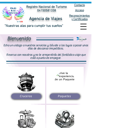
Contacto
Registro Nacional de Turismo
Acceso
04150581338
Reconocimientos
Agencia de Viajes
y Certificados
"Nuestras alas para cumplir tus sueños"
Bienvenido
Echa un vistazo a nuestros servicios y llévate a los tuyos a pasar unos
días de descanso irrepetibles.
Reserva con nosotros y no te arrepentirás del fantástico viaje que
está a punto de empezar.
Cruceros
Paquetes