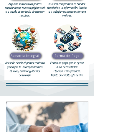
Algunos servicios los podrás
Nuestro compromiso es brindar
adquirir desde nuestra página web
claridad en la información. Gracias
o a través de contacto directo con
a ti trabajamos para ser siempre
nosotros.
mejores.
Asesoria Integral
Forma de Pago
Asesoría desde el primer contacto
Forma de pago que se ajuste
y siempre te acompañaremos;
a tus necesidades:
al Inicio, durante y al Final
Efectivo, Transferencia,
de tu viaje.
Tarjeta de crédito y/o débito.