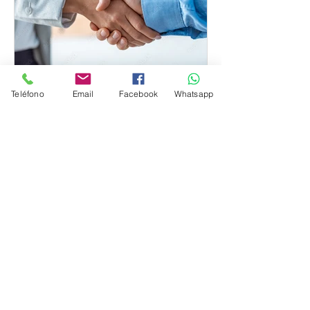
Teléfono
Email
Facebook
Whatsapp
Viajes Alas Turísticas
Testimonios de clientes y
visitantes.
Dejar un testimonio de un viaje
organizado por una agencia de
viajes es una forma de compartir tus
experiencias y reflexiones sobre la
avent