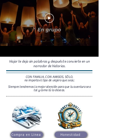
Viajar te deja sin palabras y después te convierte en un
narrador de historias.
CON FAMILIA, CON AMIGOS, SÓLO,
no importa el tipo de viajero que seas;
Siempre tendremos la mejor atención para que tu aventura sea
tal y como tú lo deseas.
Compra en Línea
Honestidad