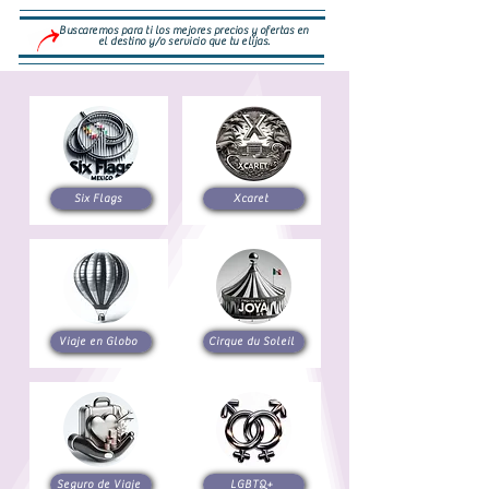
Buscaremos para ti los mejores precios y ofertas en
el destino y/o servicio que tu elijas.
Six Flags
Xcaret
Viaje en Globo
Cirque du Soleil
Seguro de Viaje
LGBTQ+